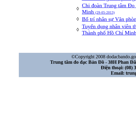
Chi đoàn Trung tâm Đo 
◊
Minh
(29-05-2013)
Bố trí nhân sự Văn phò
◊
Tuyển dụng nhân viên th
◊
Thành phố Hồ Chí Min
©Copyright 2008 dodacbando.gov.
Trung tâm đo đạc Bản Đồ - 38H Phan Đ
Điện thoại: (08) 
Email: tru