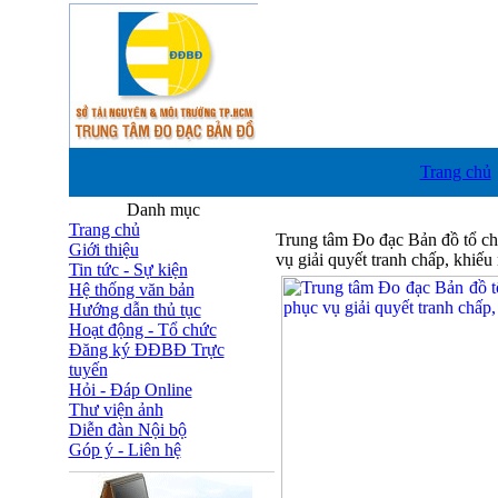
Trang chủ
Danh mục
Trang chủ
Trung tâm Đo đạc Bản đồ tổ ch
Giới thiệu
vụ giải quyết tranh chấp, khiếu 
Tin tức - Sự kiện
Hệ thống văn bản
Hướng dẫn thủ tục
Hoạt động - Tổ chức
Đăng ký ĐĐBĐ Trực
tuyến
Hỏi - Đáp Online
Thư viện ảnh
Diễn đàn Nội bộ
Góp ý - Liên hệ