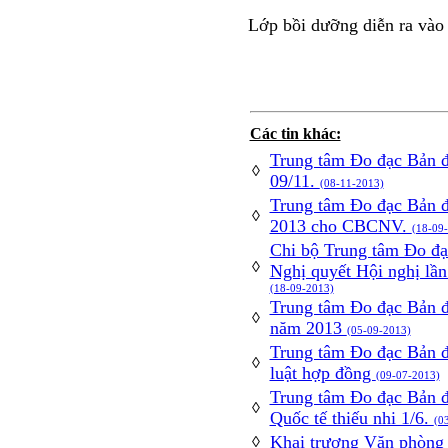
Lớp bồi dưỡng diễn ra vào 
Các tin khác:
Trung tâm Đo đạc Bản đ
◊
09/11.
(08-11-2013)
Trung tâm Đo đạc Bản đ
◊
2013 cho CBCNV.
(18-09
Chi bộ Trung tâm Đo đạc
◊
Nghị quyết Hội nghị lầ
(18-09-2013)
Trung tâm Đo đạc Bản đồ
◊
năm 2013
(05-09-2013)
Trung tâm Đo đạc Bản đ
◊
luật hợp đồng
(09-07-2013)
Trung tâm Đo đạc Bản đ
◊
Quốc tế thiếu nhi 1/6.
(0
Khai trương Văn phòng 
◊