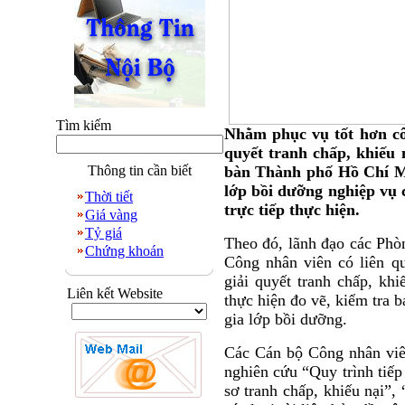
Tìm kiếm
Nhằm phục vụ tốt hơn cô
quyết tranh chấp, khiếu 
Thông tin cần biết
bàn Thành phố Hồ Chí M
lớp bồi dưỡng nghiệp vụ
Thời tiết
trực tiếp thực hiện.
Giá vàng
Tỷ giá
Theo đó, lãnh đạo các Phò
Chứng khoán
Công nhân viên có liên q
giải quyết tranh chấp, kh
Liên kết Website
thực hiện đo vẽ, kiểm tra 
gia lớp bồi dưỡng.
Các Cán bộ Công nhân viê
nghiên cứu “Quy trình tiếp
sơ tranh chấp, khiếu nại”, 