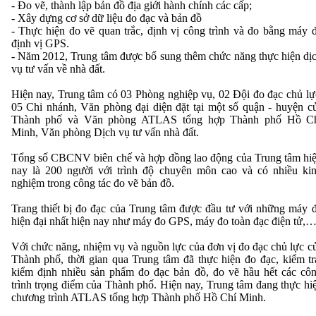
- Đo vẽ, thành lập bản đồ địa giới hành chính các cấp;
- Xây dựng cơ sở dữ liệu đo đạc và bản đồ
- Thực hiện đo vẽ quan trắc, định vị công trình và đo bằng máy 
định vị GPS.
- Năm 2012, Trung tâm được bổ sung thêm chức năng thực hiện dị
vụ tư vấn về nhà đất.
Hiện nay, Trung tâm có 03 Phòng nghiệp vụ, 02 Đội đo đạc chủ lự
05 Chi nhánh, Văn phòng đại diện đặt tại một số quận - huyện c
Thành phố và Văn phòng ATLAS tổng hợp Thành phố Hồ C
Minh,
Văn phòng Dịch vụ tư vấn nhà đất.
Tổng số CBCNV biên chế và hợp đồng lao động của Trung tâm hi
nay là 200 người với trình độ chuyên môn cao và có nhiều ki
nghiệm trong công tác đo vẽ bản đồ.
Trang thiết bị đo đạc của Trung tâm được đầu tư với những máy 
hiện đại nhất hiện nay như máy đo GPS, máy đo toàn đạc điện tử,
Với chức năng, nhiệm vụ và nguồn lực của đơn vị đo đạc chủ lực c
Thành phố, thời gian qua Trung tâm đã thực hiện đo đạc, kiểm tr
kiểm định nhiều sản phẩm đo đạc bản đồ, đo vẽ hầu hết các cô
trình trọng điểm của Thành phố. Hiện nay, Trung tâm đang thực hi
chương trình ATLAS tổng hợp Thành phố Hồ Chí Minh.