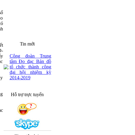
số
Đo
có
nh
Tin mới
ết
Đ-
Công đoàn Trung
ấy
tâm Đo đạc Bản đồ
ục
tổ chức thành công
đại hội nhiệm kỳ
2014-2019
ày
ng
Hỗ trợ trực tuyến
ạc