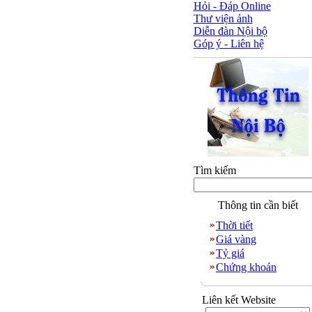
Hỏi - Đáp Online
Thư viện ảnh
Diễn đàn Nội bộ
Góp ý - Liên hệ
Tìm kiếm
Thông tin cần biết
Thời tiết
Giá vàng
Tỷ giá
Chứng khoán
Liên kết Website