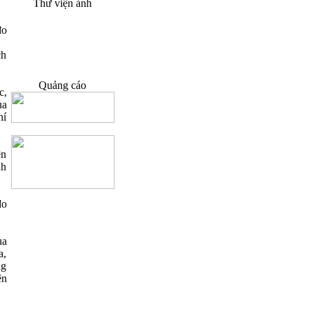
Thư viện ảnh
đo
ch
Quảng cáo
c,
ủa
hí
ện
nh
đo
…
ủa
a,
ng
ện