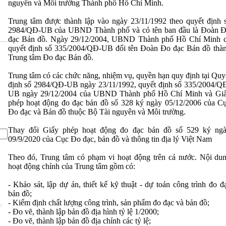
nguyên và Môi trường Thành phố Hồ Chí Minh.
Trung tâm được thành lập vào ngày 23/11/1992 theo quyết định 
2984/QĐ-UB của UBND Thành phố và có tên ban đầu là Đoàn 
đạc Bản đồ. Ngày 29/12/2004, UBND Thành phố Hồ Chí Minh 
quyết định số 335/2004/QĐ-UB đổi tên Đoàn Đo đạc Bản đồ thà
Trung tâm Đo đạc Bản đồ.
Trung tâm có các chức năng, nhiệm vụ, quyền hạn quy định tại Quy
định số 2984/QĐ-UB ngày 23/11/1992, quyết định số 335/2004/Q
UB ngày 29/12/2004 của UBND Thành phố Hồ Chí Minh và Gi
phép hoạt động đo đạc bản đồ số 328 ký ngày 05/12/2006 của C
Đo đạc và Bản đồ thuộc Bộ Tài nguyên và Môi trường.
Thay đổi Giấy phép hoạt động đo đạc bản đồ số 529 ký ng
09/9/2020 của Cục Đo đạc, bản đồ và thông tin địa lý Việt Nam
Theo đó, Trung tâm có phạm vi hoạt động trên cả nước. Nội du
hoạt động chính của Trung tâm gồm có:
- Khảo sát, lập dự án, thiết kế kỹ thuật - dự toán công trình đo đ
bản đồ;
- Kiểm định chất lượng công trình, sản phẩm đo đạc và bản đồ;
- Đo vẽ, thành lập bản đồ địa hình tỷ lệ 1/2000;
- Đo vẽ, thành lập bản đồ địa chính các tỷ lệ;