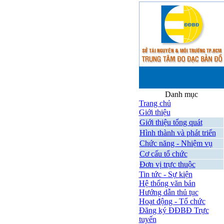
Danh mục
Trang chủ
Giới thiệu
Giới thiệu tổng quát
Hình thành và phát triển
Chức năng - Nhiệm vụ
Cơ cấu tổ chức
Đơn vị trực thuộc
Tin tức - Sự kiện
Hệ thống văn bản
Hướng dẫn thủ tục
Hoạt động - Tổ chức
Đăng ký ĐĐBĐ Trực
tuyến