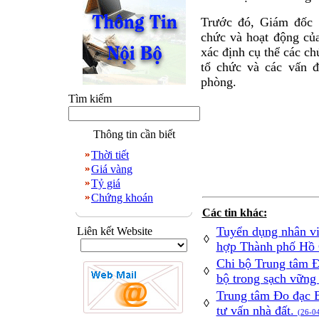
Trước đó, Giám đốc
chức và hoạt động c
xác định cụ thể các c
tổ chức và các vấn 
phòng.
Tìm kiếm
Thông tin cần biết
Thời tiết
Giá vàng
Tỷ giá
Chứng khoán
Các tin khác:
Tuyển dụng nhân vi
Liên kết Website
◊
hợp Thành phố Hồ
Chi bộ Trung tâm 
◊
bộ trong sạch vững
Trung tâm Đo đạc B
◊
tư vấn nhà đất.
(26-0