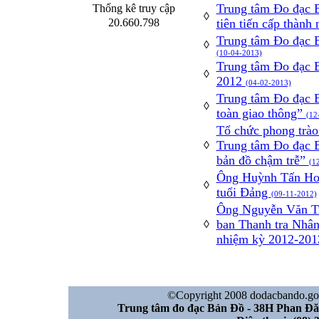
Trung tâm Đo đạc B
Thống kê truy cập
◊
20.660.798
tiên tiến cấp thàn
Trung tâm Đo đạc B
◊
(10-04-2013)
Trung tâm Đo đạc B
◊
2012
(04-02-2013)
Trung tâm Đo đạc B
◊
toàn giao thông”
(12
Tổ chức phong trào
Trung tâm Đo đạc B
◊
bản đồ chậm trễ”
(1
Ông Huỳnh Tấn Hoà
◊
tuổi Đảng
(09-11-2012)
Ông Nguyễn Văn Tr
ban Thanh tra Nhâ
◊
nhiệm kỳ 2012-201
©Copyright 2008 dodacbando.gov.
Trung tâm đo đạc Bản Đồ - 38H Phan Đ