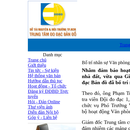
Trang
Danh mục
T
Trang chủ
Bố trí nhân sự Văn phòng
Giới thiệu
Nhằm đảm bảo hoạt
Tin tức - Sự kiện
Hệ thống văn bản
nhà đất, vừa qua G
Hướng dẫn thủ tục
đạc Bản đồ đã bố trí
Hoạt động - Tổ chức
Đăng ký ĐĐBĐ Trực
Theo đó, ông Phạm Tr
tuyến
tra viên Đội đo đạc 1
Hỏi - Đáp Online
chức vụ Phó Trưởng V
Thư viện ảnh
bộ hoạt động Văn phòn
Diễn đàn Nội bộ
Góp ý - Liên hệ
Giám đốc Trung tâm cũ
đảm nhiệm các mảng c