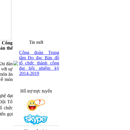
Tin mới
h Công
àn thể
Công đoàn Trung
tâm Đo đạc Bản đồ
tổ chức thành công
Khi đàn
đại hội nhiệm kỳ
 với sự
2014-2019
 món ăn
 về món
Hỗ trợ trực tuyến
ghệ đạt
 Đội Tổ
ổ chức
tên gọi