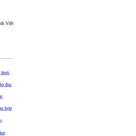
nh Việt
 thực
Đo đạc
ân
ng hợp
0)
năm