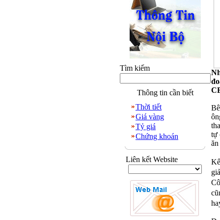
Tìm kiếm
Nh
đo
CB
Thông tin cần biết
Thời tiết
Bê
Giá vàng
ôn
th
Tỷ giá
tự
Chứng khoán
ăn
Liên kết Website
Kế
gi
Cô
cũ
ha