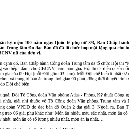
ân kỷ niệm 100 năm ngày Quốc tế phụ nữ 8/3, Ban Chấp hàn
àn Trung tâm Đo đạc Bản đồ đã tổ chức họp mặt tặng quà cho to
CNV nữ của đơn vị.
n cạnh đó, Ban Chấp hành Công đoàn Trung tâm đã tổ chức Hội thi “
g vào bếp” dành cho CBCNV nam tham gia. Hội thi đã diễn ra sôi nổi
am gia của 09 Đội (mỗi Đội gồm 03 nam). Mỗi Đội chế biến ít nhất 02
 chọn và trang trí bàn ăn trong thời gian 90 phút, đồng thời thuyết trình
 do Đội chế biến.
t quả, Đội Tổ Công đoàn Văn phòng Atlas - Phòng Kỹ thuật Công n
ải nhất, giải nhì thuộc về Tổ Công đoàn Văn phòng Trung tâm và
ng đoàn VPĐD đo đạc bản đồ Quận 2 đạt giải 3. Ngoài ra, Ban T
ng trao 06 giải phụ khác như:
Món ăn nhiều màu sắc nhất, món ăn có 
y nhất, món ăn có số lượng nhiều nhất, món ăn lạ nhất,…