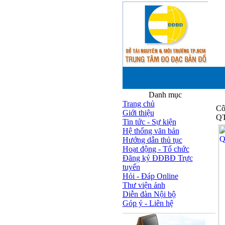
Danh mục
Trang chủ
Cô
Giới thiệu
QT
Tin tức - Sự kiện
Hệ thống văn bản
Hướng dẫn thủ tục
Hoạt động - Tổ chức
Đăng ký ĐĐBĐ Trực
tuyến
Hỏi - Đáp Online
Thư viện ảnh
Diễn đàn Nội bộ
Góp ý - Liên hệ