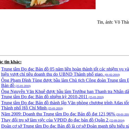
Tin, ảnh: Võ Thà
c tin khác:
Trung tâm Đo đạc Bản đồ 05 năm liền hoàn thành tốt các nhiệm vụ và
hiện vượt chỉ tiêu doanh thu do UBND Thành phố giao.
(01-02-2010)
Ông Phạm Đình Tùng được bầu làm Chủ tịch Công đoàn Trung tâm 
Bản đồ
(25-01-2010)
Ông Nguyễn Văn Khuê được bầu làm Trưởng ban Thanh tra Nhân d
Trung tâm Đo đạc Bản đồ nhiệm kỳ 2010-2011
(25-01-2010)
Trung tâm Đo đạc Bản đồ thành lập Văn phòng chương trình Atlas tổ
Thành phố Hồ Chí Minh
(25-01-2010)
Năm 2009: Doanh thu Trung tâm Đo đạc Bản đồ đạt 121,96%
(20-01-201
Thay đổi trụ sở làm việc của VPĐD đo đạc bản đồ Quận 2
(22-09-2014)
Đoàn cơ sở Trung tâm Đo đạc Bản đồ là cơ sở Đoàn mạnh tiêu biểu 