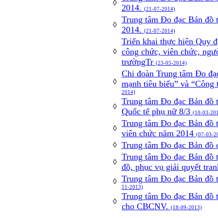
◊
2014.
(21-07-2014)
Trung tâm Đo đạc Bản đồ t
◊
2014.
(21-07-2014)
Triển khai thực hiện Quy 
công chức, viên chức, ngư
◊
trườngTr
(23-05-2014)
Chi đoàn Trung tâm Đo đạ
◊
mạnh tiêu biểu” và “Công 
2014)
Trung tâm Đo đạc Bản đồ
◊
Quốc tế phụ nữ 8/3
(10-03-20
Trung tâm Đo đạc Bản đồ t
◊
viên chức năm 2014
(07-03-2
Trung tâm Đo đạc Bản đồ
◊
Trung tâm Đo đạc Bản đồ t
◊
đồ, phục vụ giải quyết tra
Trung tâm Đo đạc Bản đồ 
◊
11-2013)
Trung tâm Đo đạc Bản đồ 
◊
cho CBCNV.
(18-09-2013)