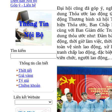
Diễn đàn Nội bộ
Góp ý - Liên hệ
Đại hội cũng đã góp ý, ngh
dung Thỏa ước lao động t
động Thương binh xã hội T
hiện Thỏa ước, Ban Chấp 
cùng với Ban Giám đốc Tru
dung thỏa ước như: Đảm bả
động, thời giờ làm việc, thời
toàn vệ sinh lao động, xử l
Tìm kiếm
tranh chấp lao động, đặc biệ
viên chức, người lao động,
Thông tin cần biết
Thời tiết
Giá vàng
Tỷ giá
Chứng khoán
Liên kết Website