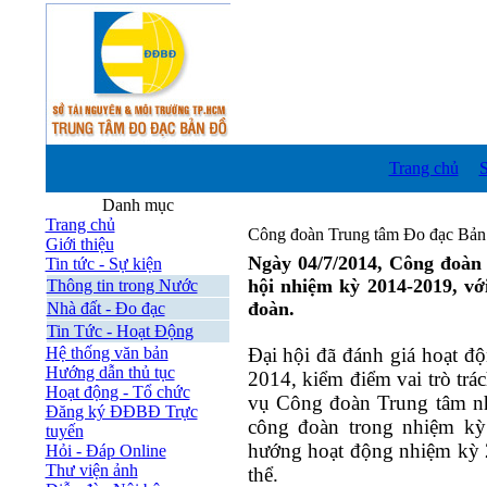
Trang chủ
S
Danh mục
T
Trang chủ
Công đoàn Trung tâm Đo đạc Bản 
Giới thiệu
Ngày 04/7/2014, Công đoàn
Tin tức - Sự kiện
hội nhiệm kỳ 2014-2019, vớ
Thông tin trong Nước
đoàn.
Nhà đất - Đo đạc
Tin Tức - Hoạt Động
Hệ thống văn bản
Đại hội đã đánh giá hoạt 
Hướng dẫn thủ tục
2014, kiểm điểm vai trò tr
Hoạt động - Tổ chức
vụ Công đoàn Trung tâm nhi
Đăng ký ĐĐBĐ Trực
công đoàn trong nhiệm kỳ
tuyến
hướng hoạt động nhiệm kỳ 2
Hỏi - Đáp Online
Thư viện ảnh
thể.