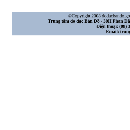
©Copyright 2008 dodacbando.gov.
Trung tâm đo đạc Bản Đồ - 38H Phan Đ
Điện thoại: (08) 
Email: tru