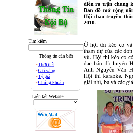
diễn ra trận chung 
Bản đồ mở rộng năm 
Hội thao truyền th
2010.
Tìm kiếm
Ở hội thi kéo co và
tham dự của các đơn
Thông tin cần biết
vũ. Hội thi kéo co 
đạc bản đồ huyện Hó
Thời tiết
Anh Nguyễn Văn Hả
Giá vàng
Hội thi karaoke. Ng
Tỷ giá
giải nhì, ba và các gi
Chứng khoán
Liên kết Website