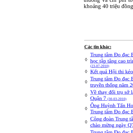
khoảng 40 triệu đồng
Các tin khác:
Trung tâm Đo đạc B
◊
học tập tâng cao tr
(23-07-2010)
Kết quả Hội thi kéo
◊
Trung tâm Đo đạc B
◊
truyền thống năm 
Về thay đổi trụ sở
◊
Quận 7
(30-03-2010)
Ông Huỳnh Tấn Hoà
◊
Trung tâm Đo đạc 
Công đoàn Trung tâ
◊
chào mừng ngày Q
Trung tâm Đo đạc B