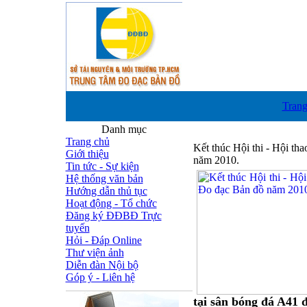
Trang
Danh mục
Trang chủ
Kết thúc Hội thi - Hội th
Giới thiệu
năm 2010.
Tin tức - Sự kiện
Hệ thống văn bản
Hướng dẫn thủ tục
Hoạt động - Tổ chức
Đăng ký ĐĐBĐ Trực
tuyến
Hỏi - Đáp Online
Thư viện ảnh
Diễn đàn Nội bộ
Góp ý - Liên hệ
tại sân bóng đá A41