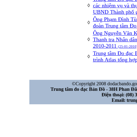
các nhiệm vụ và thự
◊
UBND Thành phố g
Ông Phạm Đình Tùn
◊
đoàn Trung tâm Đo
Ông Nguyễn Văn K
Thanh tra Nhân dâ
◊
2010-2011
(25-01-2010
Trung tâm Đo đạc 
◊
trình Atlas tổng h
©Copyright 2008 dodacbando.gov.
Trung tâm đo đạc Bản Đồ - 38H Phan Đ
Điện thoại: (08) 
Email: tru